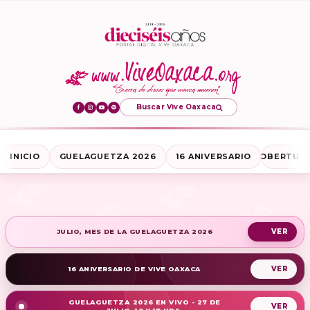
Buscar Vive Oaxaca
INICIO
GUELAGUETZA 2026
16 ANIVERSARIO
COBERTURA
JULIO, MES DE LA GUELAGUETZA 2026
16 ANIVERSARIO DE VIVE OAXACA
GUELAGUETZA 2026 EN VIVO - 27 DE