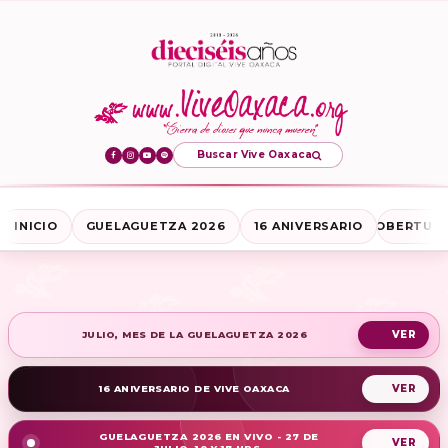
Buscar Vive Oaxaca
INICIO
GUELAGUETZA 2026
16 ANIVERSARIO
COBERTURA
JULIO, MES DE LA GUELAGUETZA 2026
16 ANIVERSARIO DE VIVE OAXACA
GUELAGUETZA 2026 EN VIVO - 27 DE