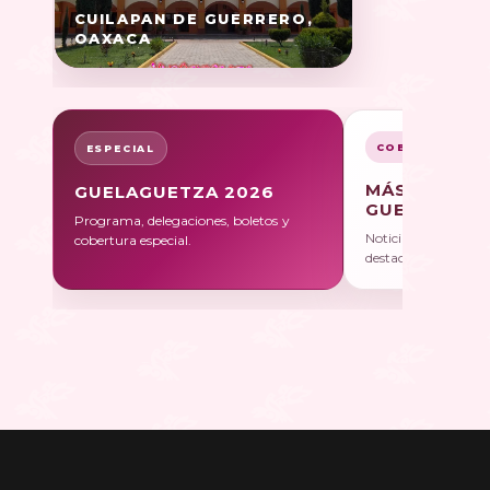
CUILAPAN DE GUERRERO,
OAXACA
COBERTURA
ESPECIAL
MÁS SOBRE
GUELAGUETZA 2026
GUELAGUET
Programa, delegaciones, boletos y
Noticias, galerías y 
cobertura especial.
destacadas.