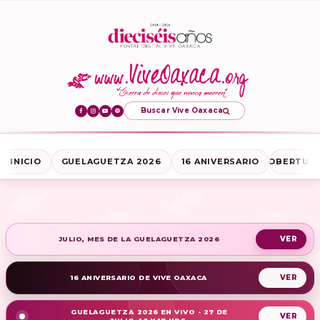
Buscar Vive Oaxaca
INICIO
GUELAGUETZA 2026
16 ANIVERSARIO
COBERTURA
JULIO, MES DE LA GUELAGUETZA 2026
16 ANIVERSARIO DE VIVE OAXACA
GUELAGUETZA 2026 EN VIVO - 27 DE