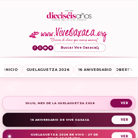
Buscar Vive Oaxaca
INICIO
GUELAGUETZA 2026
16 ANIVERSARIO
COBERTURA
JULIO, MES DE LA GUELAGUETZA 2026
16 ANIVERSARIO DE VIVE OAXACA
GUELAGUETZA 2026 EN VIVO - 27 DE