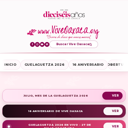
Buscar Vive Oaxaca
INICIO
GUELAGUETZA 2026
16 ANIVERSARIO
COBERTURA
JULIO, MES DE LA GUELAGUETZA 2026
16 ANIVERSARIO DE VIVE OAXACA
GUELAGUETZA 2026 EN VIVO - 27 DE