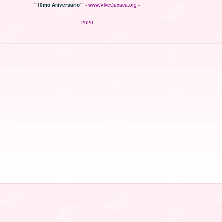
"10mo Aniversario"
- www.ViveOaxaca.org -
2020