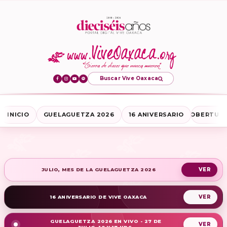
Buscar Vive Oaxaca
INICIO
GUELAGUETZA 2026
16 ANIVERSARIO
COBERTURA
JULIO, MES DE LA GUELAGUETZA 2026
16 ANIVERSARIO DE VIVE OAXACA
GUELAGUETZA 2026 EN VIVO - 27 DE