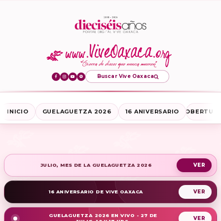
Buscar Vive Oaxaca
INICIO
GUELAGUETZA 2026
16 ANIVERSARIO
COBERTURA
JULIO, MES DE LA GUELAGUETZA 2026
16 ANIVERSARIO DE VIVE OAXACA
GUELAGUETZA 2026 EN VIVO - 27 DE