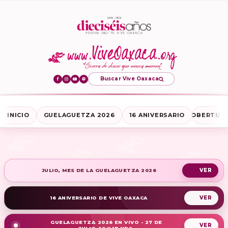
Buscar Vive Oaxaca
INICIO
GUELAGUETZA 2026
16 ANIVERSARIO
COBERTURA
JULIO, MES DE LA GUELAGUETZA 2026
16 ANIVERSARIO DE VIVE OAXACA
GUELAGUETZA 2026 EN VIVO - 27 DE