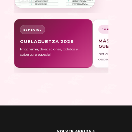
COBERTURA
ESPECIAL
MÁS SOBRE
GUELAGUETZA 2026
GUELAGUET
Programa, delegaciones, boletos y
Noticias, galerías y 
cobertura especial.
destacadas.
VOLVER ARRIBA