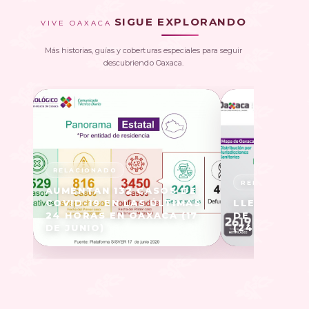
SIGUE EXPLORANDO
VIVE OAXACA
Más historias, guías y coberturas especiales para seguir
descubriendo Oaxaca.
AUMENTAN 132 CASOS DE
COVID-19 EN LAS ÚLTIMAS
LLEGAN A 1
24 HORAS EN OAXACA (17
DE COVID-1
DE JUNIO)
(24 DE MAYO