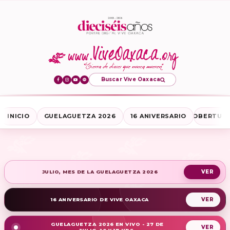
Buscar Vive Oaxaca
INICIO
GUELAGUETZA 2026
16 ANIVERSARIO
COBERTURA
JULIO, MES DE LA GUELAGUETZA 2026
16 ANIVERSARIO DE VIVE OAXACA
GUELAGUETZA 2026 EN VIVO - 27 DE