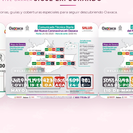
torias, guías y coberturas especiales para seguir descubriendo Oaxaca.
LLEGAN A 1001 LOS CASOS DE
OAXACA LL
COVID-19 EN OAXACA (24 DE
CASOS POS
MAYO)
(10 DE MAY