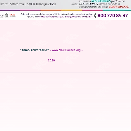
"10mo Aniversario"
- www.ViveOaxaca.org -
2020