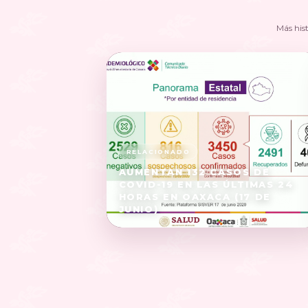
Más his
AUMENTAN 132 CASOS DE
COVID-19 EN LAS ÚLTIMAS 24
HORAS EN OAXACA (17 DE
JUNIO)