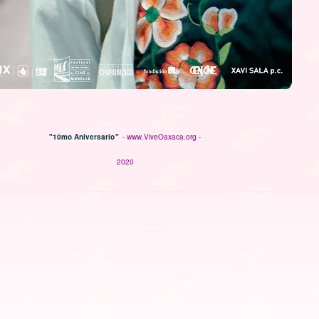
"10mo Aniversario"
- www.ViveOaxaca.org -
2020