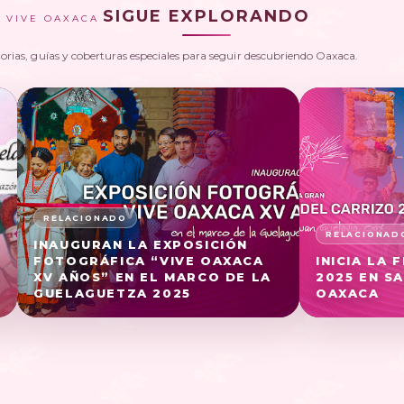
SIGUE EXPLORANDO
VIVE OAXACA
torias, guías y coberturas especiales para seguir descubriendo Oaxaca.
INAUGURAN LA EXPOSICIÓN
FOTOGRÁFICA “VIVE OAXACA
INICIA LA 
XV AÑOS” EN EL MARCO DE LA
2025 EN SA
GUELAGUETZA 2025
OAXACA