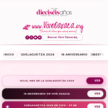
Buscar Vive Oaxaca
INICIO
GUELAGUETZA 2026
16 ANIVERSARIO
COBERTURA
JULIO, MES DE LA GUELAGUETZA 2026
16 ANIVERSARIO DE VIVE OAXACA
GUELAGUETZA 2026 EN VIVO - 27 DE