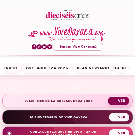
Buscar Vive Oaxaca
INICIO
GUELAGUETZA 2026
16 ANIVERSARIO
COBERTURA
JULIO, MES DE LA GUELAGUETZA 2026
16 ANIVERSARIO DE VIVE OAXACA
GUELAGUETZA 2026 EN VIVO - 27 DE