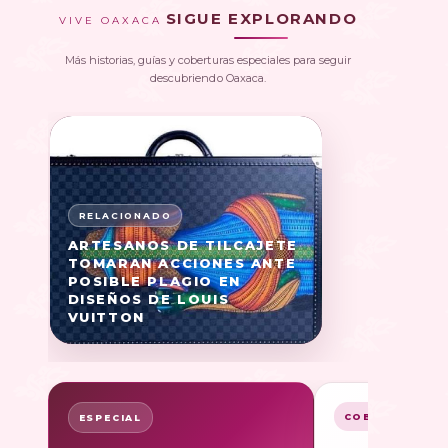
SIGUE EXPLORANDO
VIVE OAXACA
Más historias, guías y coberturas especiales para seguir
descubriendo Oaxaca.
ARTESANOS DE TILCAJETE
TOMARAN ACCIONES ANTE
POSIBLE PLAGIO EN
DISEÑOS DE LOUIS
VUITTON
COBERTURA
ESPECIAL