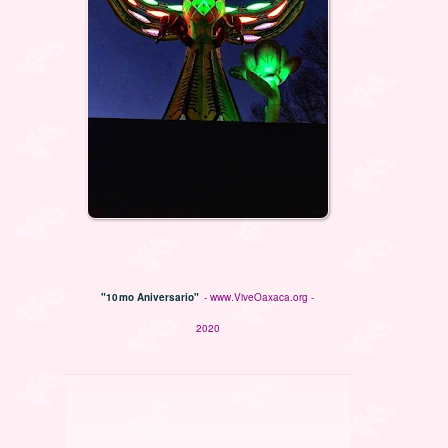
"10mo Aniversario"
- www.ViveOaxaca.org -
2020