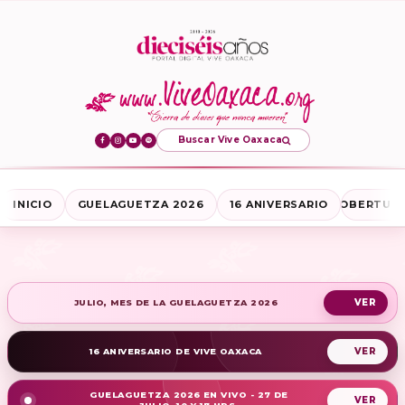
Buscar Vive Oaxaca
INICIO
GUELAGUETZA 2026
16 ANIVERSARIO
COBERTURA
JULIO, MES DE LA GUELAGUETZA 2026
16 ANIVERSARIO DE VIVE OAXACA
GUELAGUETZA 2026 EN VIVO - 27 DE