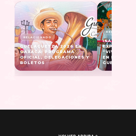
INAUGURAN 
GUELAGUETZA 2026 EN
EXPOSICIÓN
OAXACA: PROGRAMA
“VIVE OAXA
OFICIAL, DELEGACIONES Y
EN EL MARC
BOLETOS
GUELAGUETZ