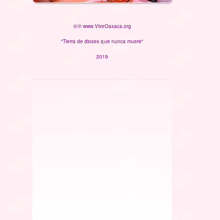
©/℗ www.ViveOaxaca.org
"Tierra de dioses que nunca muere"
2019