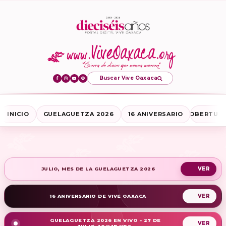
Buscar Vive Oaxaca
INICIO
GUELAGUETZA 2026
16 ANIVERSARIO
COBERTURA
JULIO, MES DE LA GUELAGUETZA 2026
16 ANIVERSARIO DE VIVE OAXACA
GUELAGUETZA 2026 EN VIVO - 27 DE