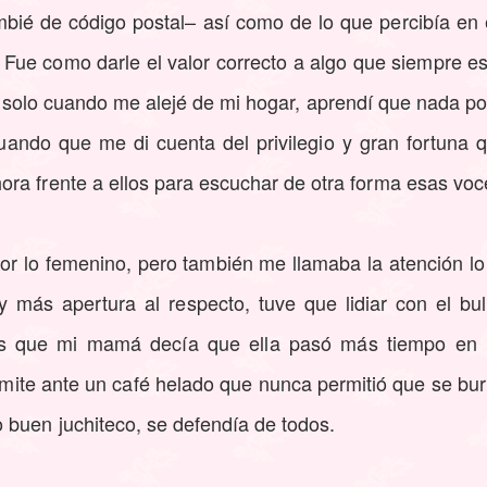
ié de código postal– así como de lo que percibía en
 Fue como darle el valor correcto a algo que siempre e
o; solo cuando me alejé de mi hogar, aprendí que nada po
uando que me di cuenta del privilegio y gran fortuna q
ra frente a ellos para escuchar de otra forma esas voc
or lo femenino, pero también me llamaba la atención l
y más apertura al respecto, tuve que lidiar con el bu
tos que mi mamá decía que ella pasó más tiempo en l
dmite ante un café helado que nunca permitió que se burl
 buen juchiteco, se defendía de todos.