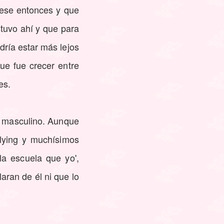
 ese entonces y que
stuvo ahí y que para
dría estar más lejos
ue fue crecer entre
es.
o masculino. Aunque
llying y muchísimos
a escuela que yo',
aran de él ni que lo