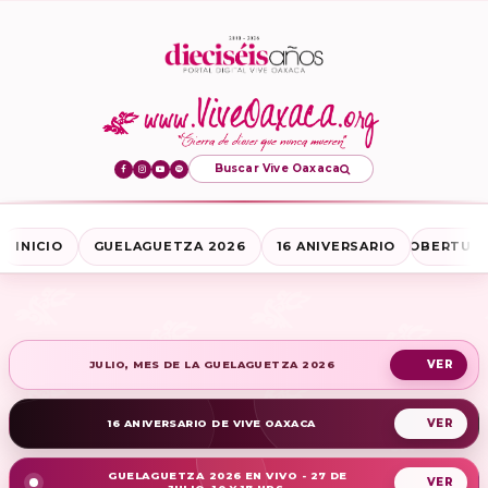
Buscar Vive Oaxaca
INICIO
GUELAGUETZA 2026
16 ANIVERSARIO
COBERTURA
JULIO, MES DE LA GUELAGUETZA 2026
16 ANIVERSARIO DE VIVE OAXACA
GUELAGUETZA 2026 EN VIVO - 27 DE