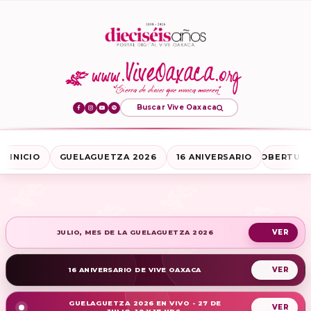
Buscar Vive Oaxaca
INICIO
GUELAGUETZA 2026
16 ANIVERSARIO
COBERTURA
JULIO, MES DE LA GUELAGUETZA 2026
16 ANIVERSARIO DE VIVE OAXACA
GUELAGUETZA 2026 EN VIVO - 27 DE