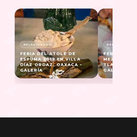
FERIA DEL ATOLE DE
FERIA DE LA
ESPUMA 2019 EN VILLA
MEZCAL 202
DÍAZ ORDAZ, OAXACA -
TLACOLULA,
GALERÍA
GALERÍA FO