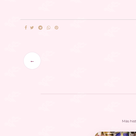
←
Más his