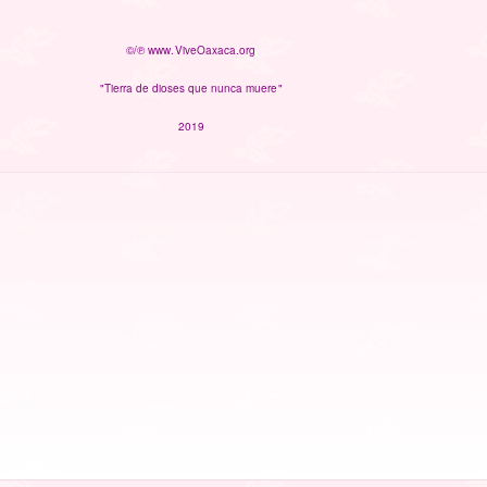
©/℗ www.ViveOaxaca.org
"Tierra de dioses que nunca muere"
2019