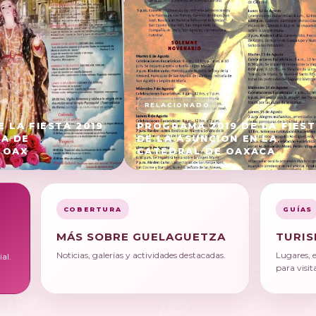
 LA FIESTA 2019
PROGRAMA 2019 DE LA FIES
A DE
DE LA ASUNCIÓN EN LA
 OAX
CATEDRAL DE OAXACA
COBERTURA
GUÍAS
MÁS SOBRE GUELAGUETZA
TURIS
Noticias, galerías y actividades destacadas.
Lugares, 
al.
para visit