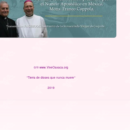
©/℗ www.ViveOaxaca.org
"Tierra de dioses que nunca muere"
2019