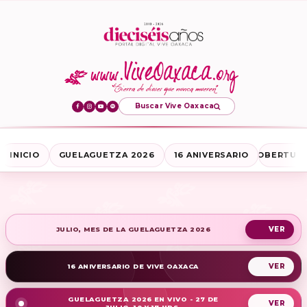
Buscar Vive Oaxaca
INICIO
GUELAGUETZA 2026
16 ANIVERSARIO
COBERTURA
JULIO, MES DE LA GUELAGUETZA 2026
16 ANIVERSARIO DE VIVE OAXACA
GUELAGUETZA 2026 EN VIVO - 27 DE