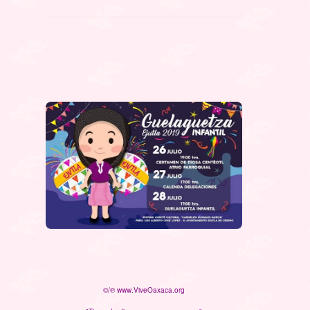
©/℗ www.ViveOaxaca.org