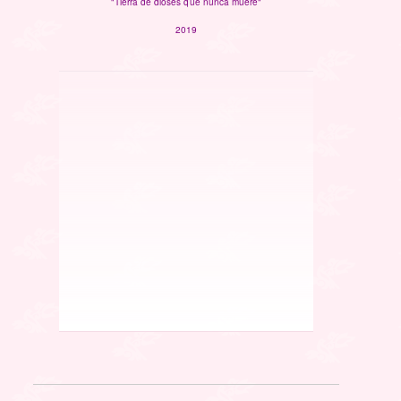
"Tierra de dioses que nunca muere"
2019