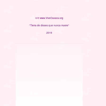
©/℗ www.ViveOaxaca.org
"Tierra de dioses que nunca muere"
2019