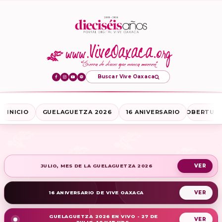
Buscar Vive Oaxaca
INICIO
GUELAGUETZA 2026
16 ANIVERSARIO
COBERTURA
JULIO, MES DE LA GUELAGUETZA 2026
16 ANIVERSARIO DE VIVE OAXACA
GUELAGUETZA 2026 EN VIVO - 27 DE