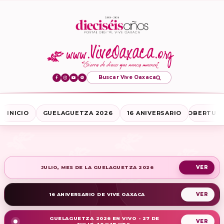
Buscar Vive Oaxaca
INICIO
GUELAGUETZA 2026
16 ANIVERSARIO
COBERTURA
JULIO, MES DE LA GUELAGUETZA 2026
16 ANIVERSARIO DE VIVE OAXACA
GUELAGUETZA 2026 EN VIVO - 27 DE