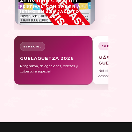
ACTIVIDADES 2019 DEL
FESTIVAL CON SABOR A
ISTMO EN SAN JACINTO
AMILPAS, OAX
COBERTURA
ESPECIAL
MÁS SOBRE
GUELAGUETZA 2026
GUELAGUET
Programa, delegaciones, boletos y
Noticias, galerías y 
cobertura especial.
destacadas.