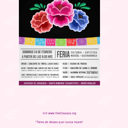
©/℗ www.ViveOaxaca.org
"Tierra de dioses que nunca muere"