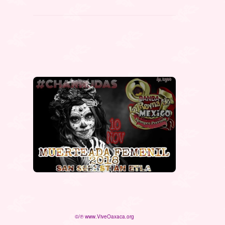
©/℗ www.ViveOaxaca.org