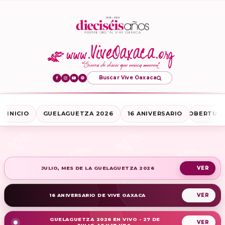
Buscar Vive Oaxaca
INICIO
GUELAGUETZA 2026
16 ANIVERSARIO
COBERTURA
JULIO, MES DE LA GUELAGUETZA 2026
16 ANIVERSARIO DE VIVE OAXACA
GUELAGUETZA 2026 EN VIVO - 27 DE