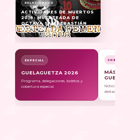
ACTIVIDADES DE MUERTOS
2018: MUERTEADA DE
OCTAVA SAN SEBASTIÁN
ETLA, OAX
COBERTURA
ESPECIAL
MÁS SOBRE
GUELAGUETZA 2026
GUELAGUET
Programa, delegaciones, boletos y
Noticias, galerías y 
cobertura especial.
destacadas.