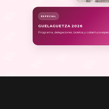
ESPECIAL
GUELAGUETZA 2026
Programa, delegaciones, boletos y cobertura especi