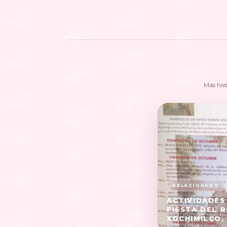
Más his
ACTIVIDADES 
FIESTA DEL 
XOCHIMILCO,