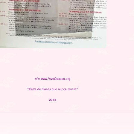
©/℗ www.ViveOaxaca.org
"Tierra de dioses que nunca muere"
2018