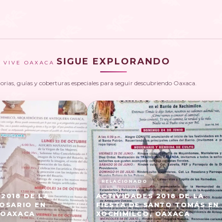
SIGUE EXPLORANDO
VIVE OAXACA
torias, guías y coberturas especiales para seguir descubriendo Oaxaca.
2018 DE LA
ACTIVIDADES 2018 DE LA
ROSARIO EN
FIESTA DE SANTO TOMÁS EN
 OAXACA
XOCHIMILCO, OAXACA