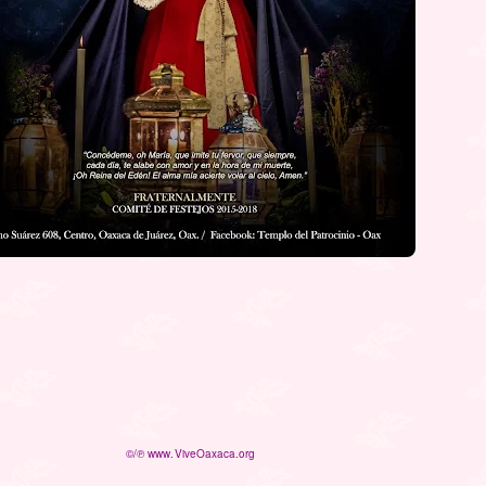
©/℗ www.ViveOaxaca.org