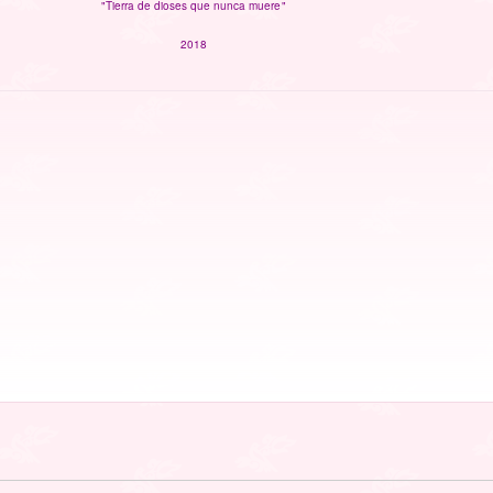
"Tierra de dioses que nunca muere"
2018