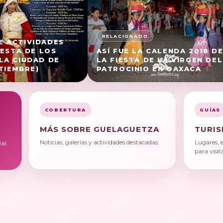
 ACTIVIDADES
IESTA DE LOS
ASÍ FUE LA CALENDA 2018 D
LA CIUDAD DE
LA FIESTA DE LA VIRGEN DEL
TIEMBRE)
PATROCINIO EN OAXACA
COBERTURA
GUÍAS
MÁS SOBRE GUELAGUETZA
TURIS
Noticias, galerías y actividades destacadas.
Lugares, 
al.
para visit