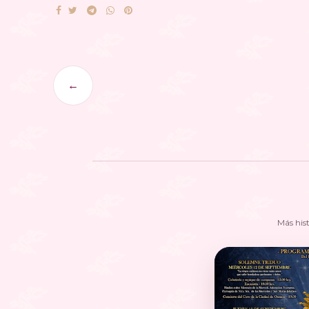
←
Más his