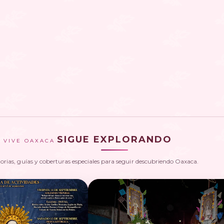
SIGUE EXPLORANDO
VIVE OAXACA
torias, guías y coberturas especiales para seguir descubriendo Oaxaca.