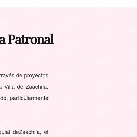
ta Patronal
través de proyectos
 Villa de Zaachila.
ado, particularmente
uial deZaachila, el