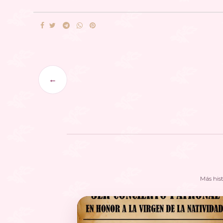
←
Más his