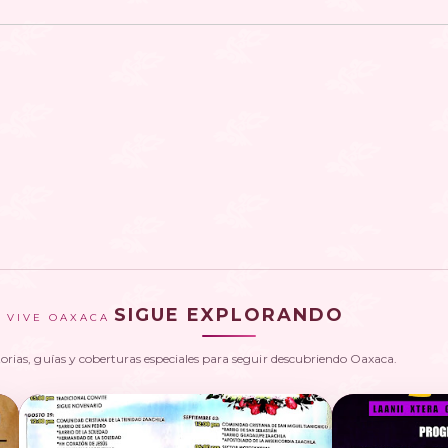
SIGUE EXPLORANDO
VIVE OAXACA
torias, guías y coberturas especiales para seguir descubriendo Oaxaca.