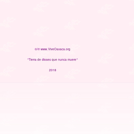
©/℗ www.ViveOaxaca.org
"Tierra de dioses que nunca muere"
2018