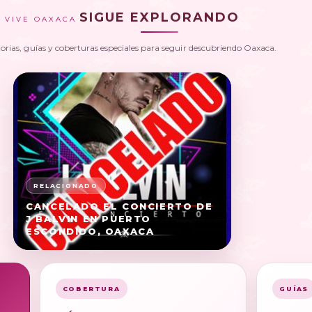
SIGUE EXPLORANDO
VIVE OAXACA
torias, guías y coberturas especiales para seguir descubriendo Oaxaca.
CANCELADO EL CONCIERTO DE
J BALVIN EN PUERTO
ESCONDIDO, OAXACA
COBERTURA
GUÍAS