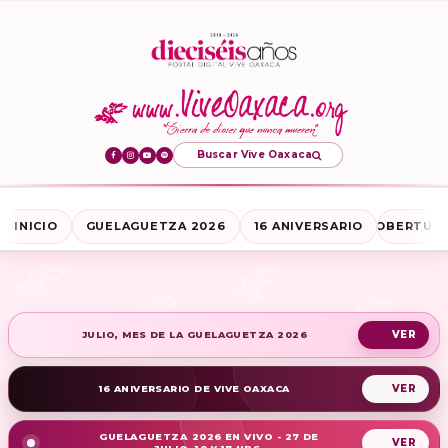
Buscar Vive Oaxaca
INICIO
GUELAGUETZA 2026
16 ANIVERSARIO
COBERTURA
JULIO, MES DE LA GUELAGUETZA 2026
16 ANIVERSARIO DE VIVE OAXACA
GUELAGUETZA 2026 EN VIVO - 27 DE