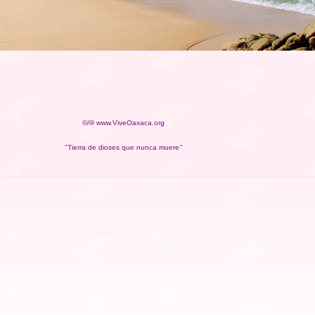
©/℗ www.ViveOaxaca.org
"Tierra de dioses que nunca muere"