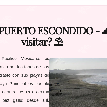
 PUERTO ESCONDIDO - 
visitar? ⛱️
 Pacifico Mexicano, es
lda por los tonos de sus
ntraste con sus playas de
aya Principal es posible
 y capturar especies como
pez gallo; desde allí,