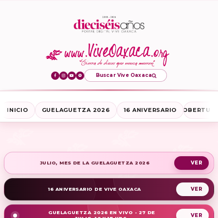
Buscar Vive Oaxaca
INICIO
GUELAGUETZA 2026
16 ANIVERSARIO
COBERTURA
JULIO, MES DE LA GUELAGUETZA 2026
16 ANIVERSARIO DE VIVE OAXACA
GUELAGUETZA 2026 EN VIVO - 27 DE