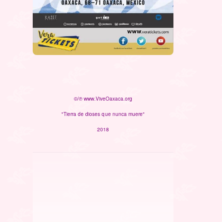
©/℗ www.ViveOaxaca.org
"Tierra de dioses que nunca muere"
2018