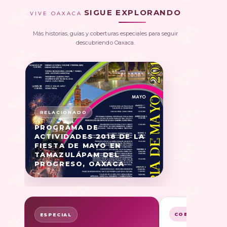
SIGUE EXPLORANDO
VIVE OAXACA
Más historias, guías y coberturas especiales para seguir
descubriendo Oaxaca.
PROGRAMA DE
ACTIVIDADES 2018 DE LA
FIESTA DE MAYO EN
TAMAZULÁPAM DEL
PROGRESO, OAXACA
COBERTURA
ESPECIAL