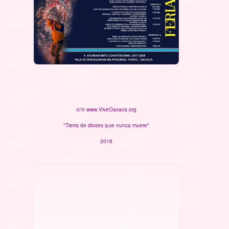
©/℗ www.ViveOaxaca.org
"Tierra de dioses que nunca muere"
2018