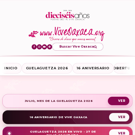
Buscar Vive Oaxaca
INICIO
GUELAGUETZA 2026
16 ANIVERSARIO
COBERTURA
JULIO, MES DE LA GUELAGUETZA 2026
16 ANIVERSARIO DE VIVE OAXACA
GUELAGUETZA 2026 EN VIVO - 27 DE