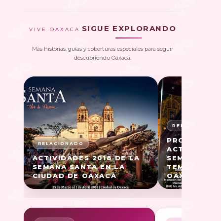
SIGUE EXPLORANDO
VIVE OAXACA
Más historias, guías y coberturas especiales para seguir
descubriendo Oaxaca.
PROGRAMA 
ACTIVIDADES
ACTIVIDADES 2018 DE LA
SEMANA SAN
SEMANA SANTA EN LA
TEMPLO DEL
CIUDAD DE OAXACA
OAXACA