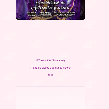
©/℗ www.ViveOaxaca.org
"Tierra de dioses que nunca muere"
2018