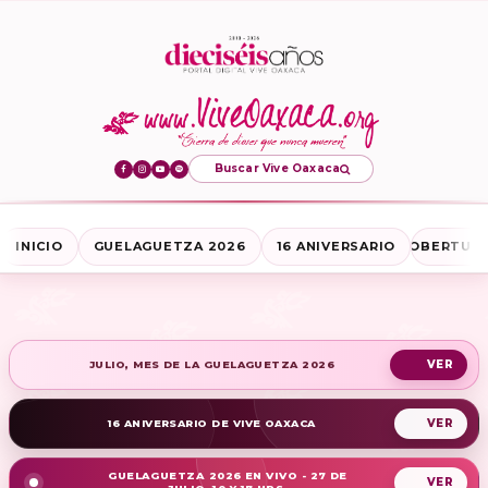
Buscar Vive Oaxaca
INICIO
GUELAGUETZA 2026
16 ANIVERSARIO
COBERTURA
JULIO, MES DE LA GUELAGUETZA 2026
16 ANIVERSARIO DE VIVE OAXACA
GUELAGUETZA 2026 EN VIVO - 27 DE