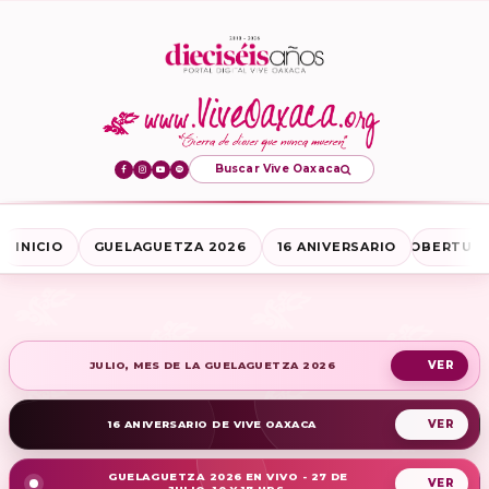
Buscar Vive Oaxaca
INICIO
GUELAGUETZA 2026
16 ANIVERSARIO
COBERTURA
JULIO, MES DE LA GUELAGUETZA 2026
16 ANIVERSARIO DE VIVE OAXACA
GUELAGUETZA 2026 EN VIVO - 27 DE