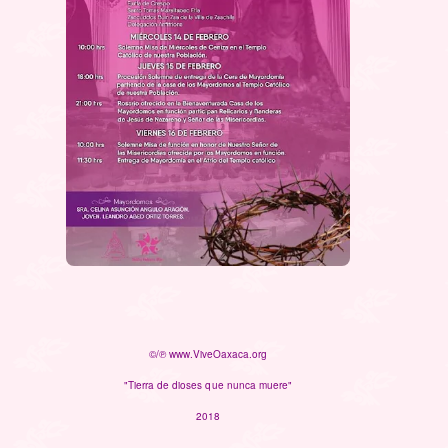
©/℗ www.ViveOaxaca.org
"Tierra de dioses que nunca muere"
2018