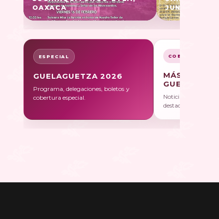
OAXACA
JUNTAS, OA
COBERTURA
ESPECIAL
MÁS SOBRE
GUELAGUETZA 2026
GUELAGUET
Programa, delegaciones, boletos y
Noticias, galerías y 
cobertura especial.
destacadas.