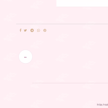
←
Más his