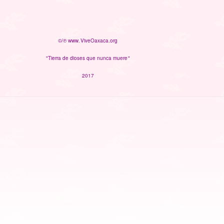
©/℗ www.ViveOaxaca.org
"Tierra de dioses que nunca muere"
2017