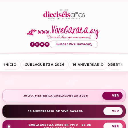
Buscar Vive Oaxaca
INICIO
GUELAGUETZA 2026
16 ANIVERSARIO
COBERTURA
JULIO, MES DE LA GUELAGUETZA 2026
16 ANIVERSARIO DE VIVE OAXACA
GUELAGUETZA 2026 EN VIVO - 27 DE