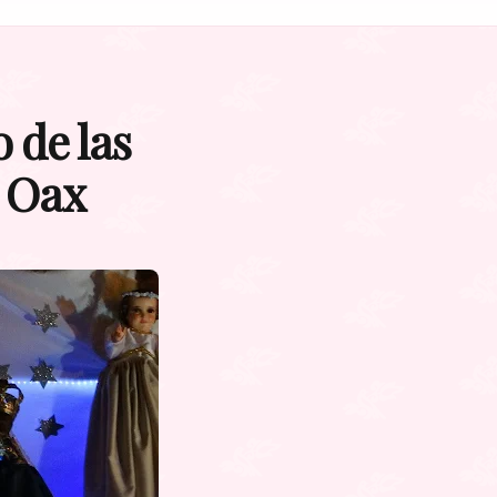
 de las
, Oax