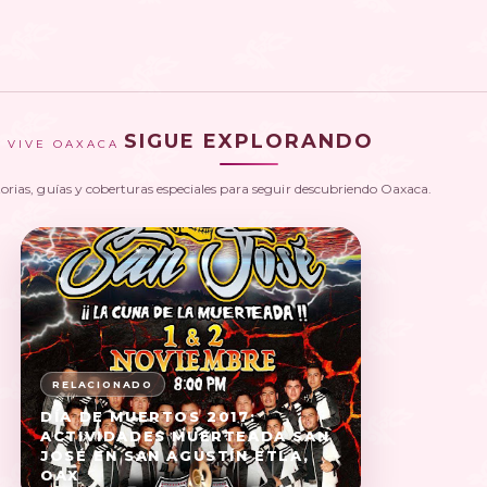
SIGUE EXPLORANDO
VIVE OAXACA
torias, guías y coberturas especiales para seguir descubriendo Oaxaca.
DÍA DE MUERTOS 2017:
ACTIVIDADES MUERTEADA SAN
JOSÉ EN SAN AGUSTÍN ETLA,
OAX