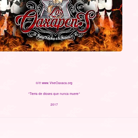
©/℗ www.ViveOaxaca.org
"Tierra de dioses que nunca muere"
2017