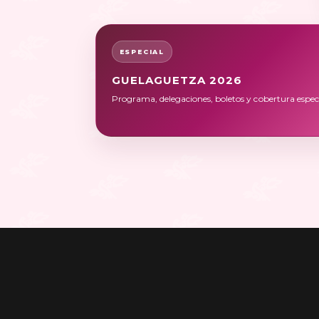
ESPECIAL
GUELAGUETZA 2026
Programa, delegaciones, boletos y cobertura especi