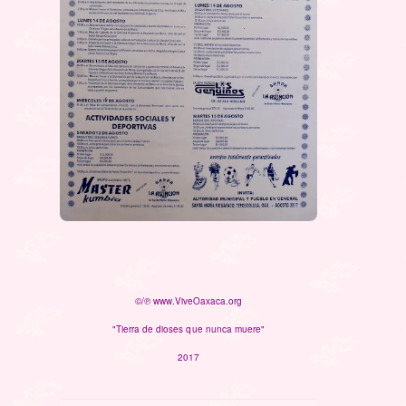
©/℗ www.ViveOaxaca.org
"Tierra de dioses que nunca muere"
2017