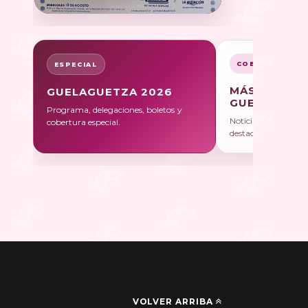
COBERTURA
ESPECIAL
MÁS SOBRE
GUELAGUETZA 2026
GUELAGUET
Programa, delegaciones, boletos y
Noticias, galerías y 
cobertura especial.
destacadas.
VOLVER ARRIBA