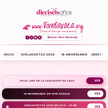
Buscar Vive Oaxaca
INICIO
GUELAGUETZA 2026
16 ANIVERSARIO
COBERTURA
JULIO, MES DE LA GUELAGUETZA 2026
16 ANIVERSARIO DE VIVE OAXACA
GUELAGUETZA 2026 EN VIVO - 27 DE