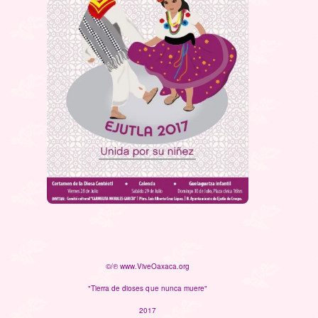
©/℗ www.ViveOaxaca.org
"Tierra de dioses que nunca muere"
2017