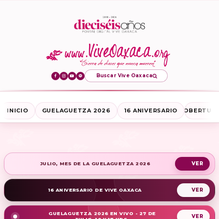
Buscar Vive Oaxaca
INICIO
GUELAGUETZA 2026
16 ANIVERSARIO
COBERTURA
JULIO, MES DE LA GUELAGUETZA 2026
16 ANIVERSARIO DE VIVE OAXACA
GUELAGUETZA 2026 EN VIVO - 27 DE