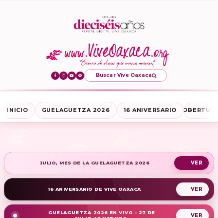
Buscar Vive Oaxaca
INICIO
GUELAGUETZA 2026
16 ANIVERSARIO
COBERTURA
JULIO, MES DE LA GUELAGUETZA 2026
16 ANIVERSARIO DE VIVE OAXACA
GUELAGUETZA 2026 EN VIVO - 27 DE