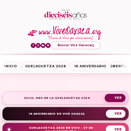
Buscar Vive Oaxaca
INICIO
GUELAGUETZA 2026
16 ANIVERSARIO
COBERTURA
JULIO, MES DE LA GUELAGUETZA 2026
16 ANIVERSARIO DE VIVE OAXACA
GUELAGUETZA 2026 EN VIVO - 27 DE