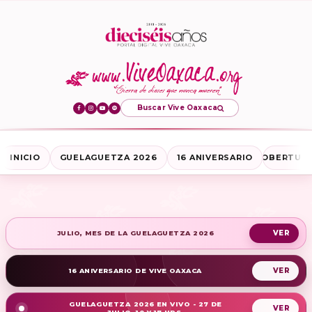
Buscar Vive Oaxaca
INICIO
GUELAGUETZA 2026
16 ANIVERSARIO
COBERTURA
JULIO, MES DE LA GUELAGUETZA 2026
16 ANIVERSARIO DE VIVE OAXACA
GUELAGUETZA 2026 EN VIVO - 27 DE