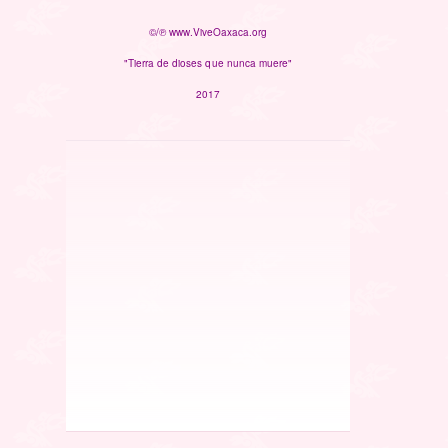
©/℗ www.ViveOaxaca.org
"Tierra de dioses que nunca muere"
2017