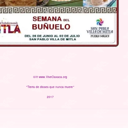
©/℗ www.ViveOaxaca.org
"Tierra de dioses que nunca muere"
2017