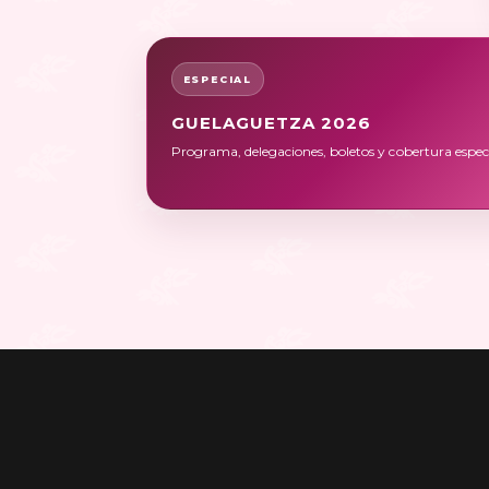
ESPECIAL
GUELAGUETZA 2026
Programa, delegaciones, boletos y cobertura especi