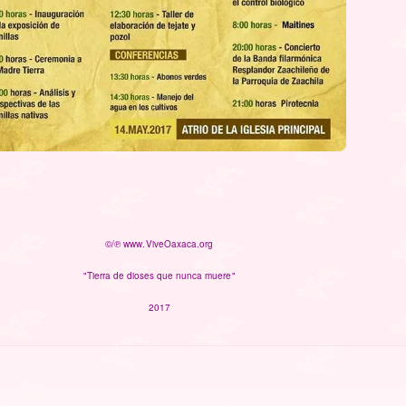
©/℗ www.ViveOaxaca.org
"Tierra de dioses que nunca muere"
2017