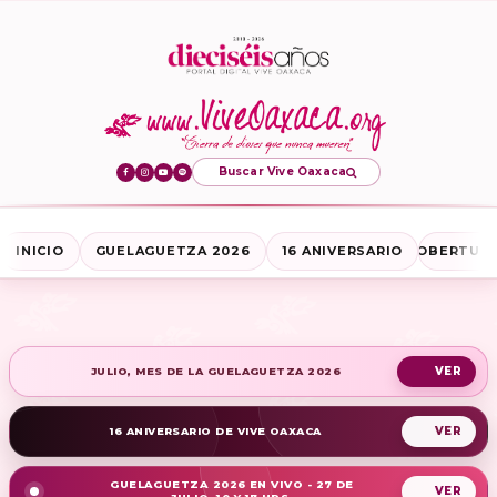
Buscar Vive Oaxaca
INICIO
GUELAGUETZA 2026
16 ANIVERSARIO
COBERTURA
JULIO, MES DE LA GUELAGUETZA 2026
16 ANIVERSARIO DE VIVE OAXACA
GUELAGUETZA 2026 EN VIVO - 27 DE