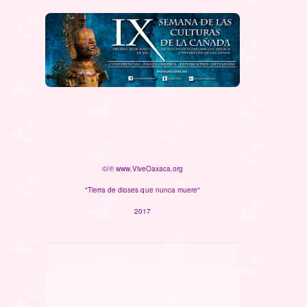
©/℗ www.ViveOaxaca.org
"Tierra de dioses que nunca muere"
2017