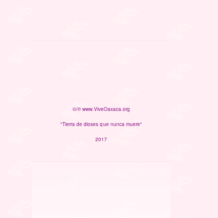
©/℗ www.ViveOaxaca.org
"Tierra de dioses que nunca muere"
2017