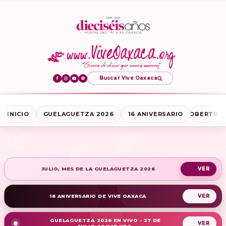
Buscar Vive Oaxaca
INICIO
GUELAGUETZA 2026
16 ANIVERSARIO
COBERTURA
JULIO, MES DE LA GUELAGUETZA 2026
16 ANIVERSARIO DE VIVE OAXACA
GUELAGUETZA 2026 EN VIVO - 27 DE