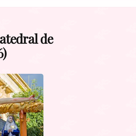
atedral de
6)