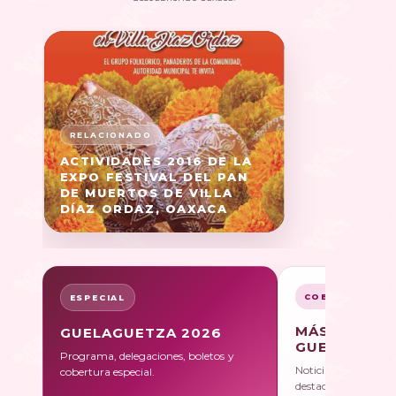
ACTIVIDADES 2016 DE LA
EXPO FESTIVAL DEL PAN
DE MUERTOS DE VILLA
DÍAZ ORDAZ, OAXACA
COBERTURA
ESPECIAL
MÁS SOBRE
GUELAGUETZA 2026
GUELAGUET
Programa, delegaciones, boletos y
Noticias, galerías y 
cobertura especial.
destacadas.