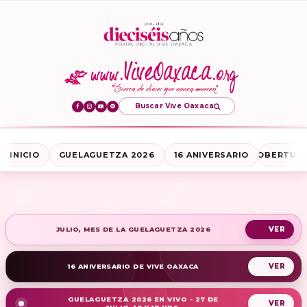
Buscar Vive Oaxaca
INICIO
GUELAGUETZA 2026
16 ANIVERSARIO
COBERTURA
JULIO, MES DE LA GUELAGUETZA 2026
16 ANIVERSARIO DE VIVE OAXACA
GUELAGUETZA 2026 EN VIVO - 27 DE